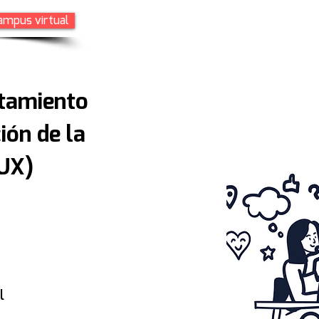
ampus virtual
Inicio
Servicios Corporativos
Servicios 
tamiento
ión de la
(UX)
l