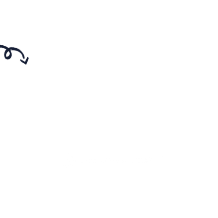
ia.academy
Red
Soc
023 Sperientia Academy By
Sperientia [studio+lab]® - Todos los D
s.
Políticas de Privacidad