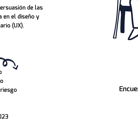
persuasión de las
 en el diseño y
ario (UX).
o
do
Encue
 riesgo
2023