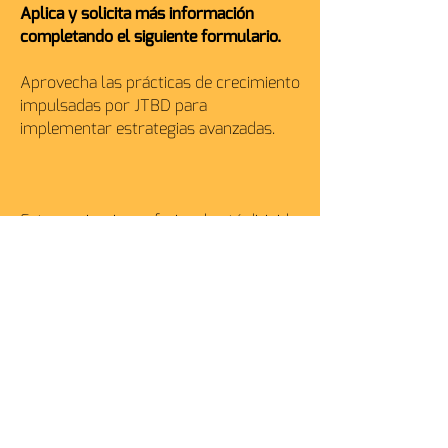
Aplica y solicita más información
completando el siguiente formulario.
Aprovecha las prácticas de crecimiento
impulsadas por JTBD para
implementar estrategias avanzadas.
Este seminario profesional está dirigido
a aquellos que ya tienen una base en
Jobs To Be Done, desean explorar sus
aplicaciones más avanzadas y residen
en México.