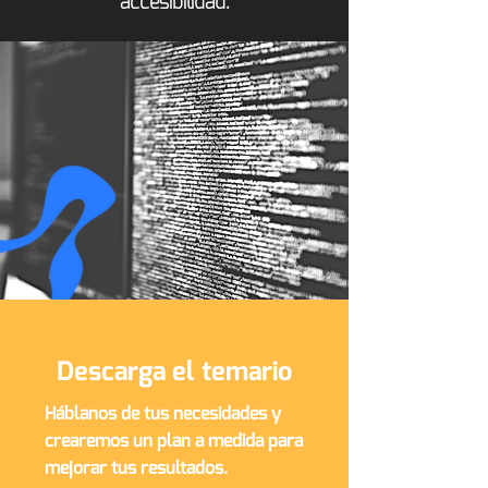
accesibilidad.
Descarga el temario
Háblanos de tus necesidades y
crearemos un plan a medida para
mejorar tus resultados.