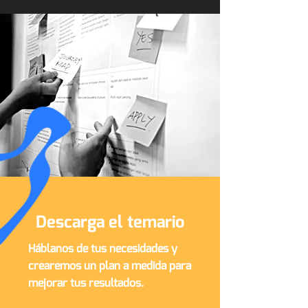
Descarga el temario
Háblanos de tus necesidades y
crearemos un plan a medida para
mejorar tus resultados.